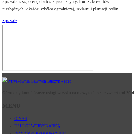
Sprawdź naszą ofertę doniczek produkcyjnych oraz akcesoriów
niezbędnych w każdej szkółce ogrodniczej, szklarni i plantacji roślin.
Sprawdź
Oferujemy kompleksowe usługi wtrysku na maszynach o sile zwarcia od
20 d
MENU
O NAS
USŁUGI WTRYSKARKĄ
DONICZKI PRODUKCYJNE