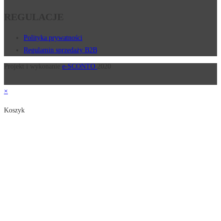
REGULACJE
Polityka prywatności
Regulamin sprzedaży B2B
Projekt i wykonanie
e-SCONTO
2020
×
Koszyk