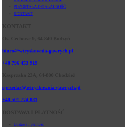
POZOSTAŁA DZIAŁALNOŚĆ
KONTAKT
KONTAKT
Os. Cechowe 9, 64-840 Budzyń
biuro@wtryskownia-gawrych.pl
+48 796 453 919
Kasprzaka 23A, 64-800 Chodzież
sprzedaz@wtryskownia-gawrych.pl
+48 501 774 881
DOSTAWA I PŁATNOŚĆ
Dostawa i płatność